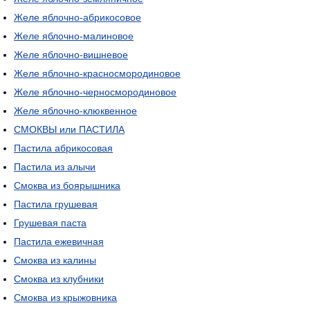
Желе яблочно-абрикосовое
Желе яблочно-малиновое
Желе яблочно-вишневое
Желе яблочно-красносмородиновое
Желе яблочно-черносмородиновое
Желе яблочно-клюквенное
СМОКВЫ или ПАСТИЛА
Пастила абрикосовая
Пастила из алычи
Смоква из боярышника
Пастила грушевая
Грушевая паста
Пастила ежевичная
Смоква из калины
Смоква из клубники
Смоква из крыжовника