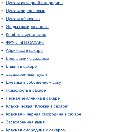
Цукаты из черной смородины
Цукаты черешневые
Цукаты яблочные
Ягоды глазированные
Конфеты султанские
ФРУКТЫ В САХАРЕ
Абрикосы в сахаре
Боярышник с сахаром
Вишня в сахаре
Засахаренные груши
Ежевика в собственном соку
Жимолость в сахаре
Лесная земляника в сахаре
Классическая "Клюква в сахаре"
Красная и черная смородина в сахаре
Засахаренная дыня
Красная смородина с сахаром