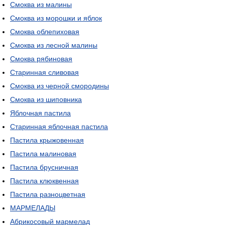
Смоква из малины
Смоква из морошки и яблок
Смоква облепиховая
Смоква из лесной малины
Смоква рябиновая
Старинная сливовая
Смоква из черной смородины
Смоква из шиповника
Яблочная пастила
Старинная яблочная пастила
Пастила крыжовенная
Пастила малиновая
Пастила брусничная
Пастила клюквенная
Пастила разноцветная
МАРМЕЛАДЫ
Абрикосовый мармелад