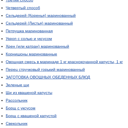
Третий способ
Четвертый способ
Сельдерей (Коренья) маринованный
Сельдерей (Листья) маринованный
Петрушка маринованная
Укроп с солью и уксусом
Хрен (или катран) маринованный
Корнишоны маринованные
Овощная смесь в маринаде 1 кг краснокочанной капусты, 1 кг
Перец стручковый горький маринованный
ЗАГОТОВКА ОВОЩНЫХ ОБЕДЕННЫХ БЛЮД
Зеленые щи
Щи из квашеной капусты
Рассольник
Борщ с уксусом
Борщ с квашеной капустой
Свекольник