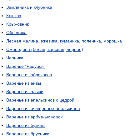
Земляника и клубника
Клюква
Крыжовник
Облепиха
Лесная малина, ежевика, куманика, поленика, морошка
Смородина (белая, карсная, черная)
Черника
Варенье "Радуйся"
Варенье из абрикосов
Варенье из айвы
Варенье из алычи
Варенье из апельсинов с цедрой
Варенье из очищенных апельсинов
Варенье из арбузных корок
Варенье из бузины
Варенье из брусники