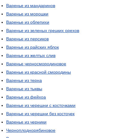
Варенье из мандаринов
Варенье из морошки
Варенье из облепихи
Варенье из зеленых грецких орехов
Варенье из персиков
Варенье из райских яблок
Варенье из желтых слив
Варенье черносмородиновое
Варенье из красной смородины
Варенье из терна
Варенье из тыквы
Варенье из фейхоа
Варенье из черешни с косточками
Варенье из черешни без косточек
Варенье из черники
Черноплоднорябиновое