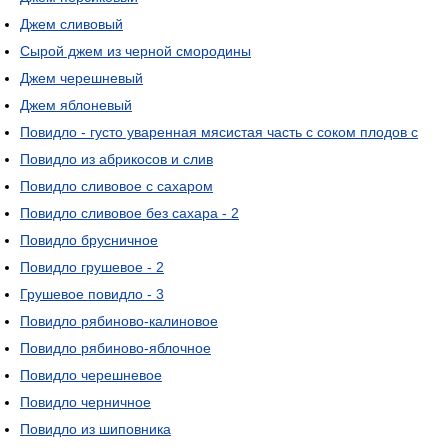
Джем сливовый
Сырой джем из черной смородины
Джем черешневый
Джем яблоневый
Повидло - густо уваренная мясистая часть с соком плодов с
Повидло из абрикосов и слив
Повидло сливовое с сахаром
Повидло сливовое без сахара - 2
Повидло брусничное
Повидло грушевое - 2
Грушевое повидло - 3
Повидло рябиново-калиновое
Повидло рябиново-яблочное
Повидло черешневое
Повидло черничное
Повидло из шиповника