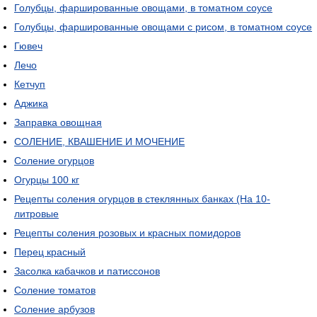
Голубцы, фаршированные овощами, в томатном соусе
Голубцы, фаршированные овощами с рисом, в томатном соусе
Гювеч
Лечо
Кетчуп
Аджика
Заправка овощная
СОЛЕНИЕ, КВАШЕНИЕ И МОЧЕНИЕ
Соление огурцов
Огурцы 100 кг
Рецепты соления огурцов в стеклянных банках (На 10-
литровые
Рецепты соления розовых и красных помидоров
Перец красный
Засолка кабачков и патиссонов
Соление томатов
Соление арбузов