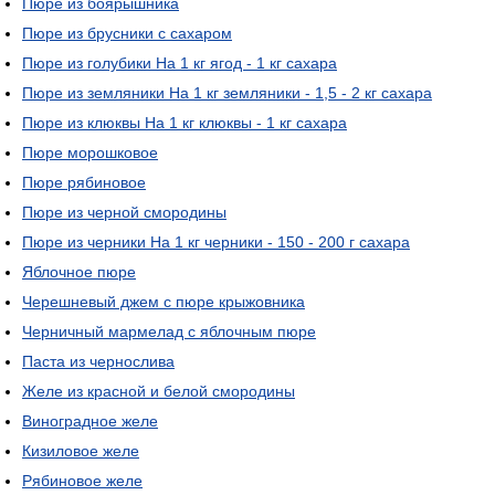
Пюре из боярышника
Пюре из брусники с сахаром
Пюре из голубики На 1 кг ягод - 1 кг сахара
Пюре из земляники На 1 кг земляники - 1,5 - 2 кг сахара
Пюре из клюквы На 1 кг клюквы - 1 кг сахара
Пюре морошковое
Пюре рябиновое
Пюре из черной смородины
Пюре из черники На 1 кг черники - 150 - 200 г сахара
Яблочное пюре
Черешневый джем с пюре крыжовника
Черничный мармелад с яблочным пюре
Паста из чернослива
Желе из красной и белой смородины
Виноградное желе
Кизиловое желе
Рябиновое желе